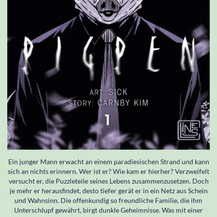
Ein junger Mann erwacht an einem paradiesischen Strand und kann
sich an nichts erinnern. Wer ist er? Wie kam er hierher? Verzweifelt
versucht er, die Puzzleteile seines Lebens zusammenzusetzen. Doch
je mehr er herausfindet, desto tiefer gerät er in ein Netz aus Schein
und Wahnsinn. Die offenkundig so freundliche Familie, die ihm
Unterschlupf gewährt, birgt dunkle Geheimnisse. Was mit einer