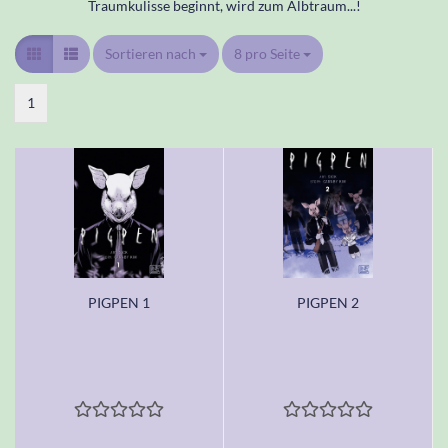
Traumkulisse beginnt, wird zum Albtraum...!
Sortieren nach
Sortieren nach
8 pro Seite
pro Seite
1
PIGPEN 1
PIGPEN 2