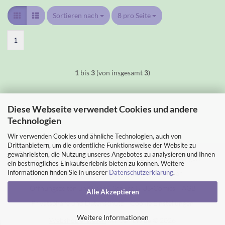
Sortieren nach
Sortieren nach
8 pro Seite
pro Seite
1
1
bis
3
(von insgesamt
3
)
Diese Webseite verwendet Cookies und andere
Technologien
Wir verwenden Cookies und ähnliche Technologien, auch von
Drittanbietern, um die ordentliche Funktionsweise der Website zu
gewährleisten, die Nutzung unseres Angebotes zu analysieren und Ihnen
Impressum
Kontakt
Versand- & Zahlungsbedingungen
ein bestmögliches Einkaufserlebnis bieten zu können. Weitere
Informationen finden Sie in unserer
Datenschutzerklärung
.
Widerrufsrecht & Muster-Widerrufsformular
Öffnungszeiten und Lage
Service & US-Comics
AGB
Alle Akzeptieren
Privatsphäre und Datenschutz
Cookie Einstellungen
Weitere Informationen
Webshop erstellen
mit Gambio.de © 2026