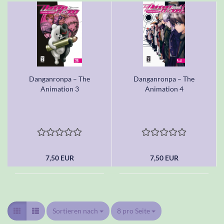
Danganronpa – The
Danganronpa – The
Animation 3
Animation 4
7,50 EUR
7,50 EUR
Sortieren nach
Sortieren nach
8 pro Seite
pro Seite