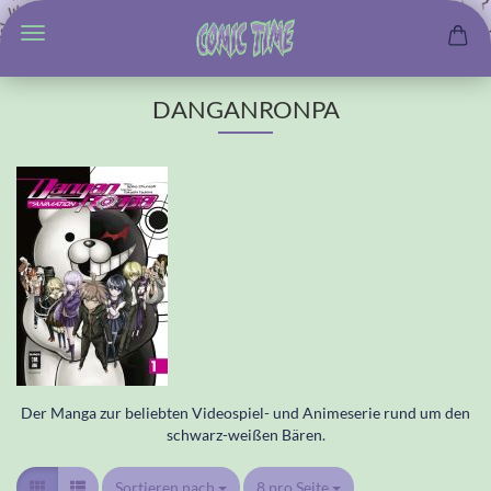
DANGANRONPA
Der Manga zur beliebten Videospiel- und Animeserie rund um den
schwarz-weißen Bären.
Sortieren nach
Sortieren nach
8 pro Seite
pro Seite