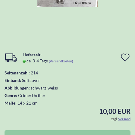
Lieferzeit:
I
ca. 3-4 Tage
(Versandkosten)
d
Seitenanzahl:
214
W
Einband:
Softcover
l
Abbildungen:
schwarz-weiss
Genre:
Crime/Thriller
Maße:
14 x 21 cm
10,00 EUR
zzgl.
Versand