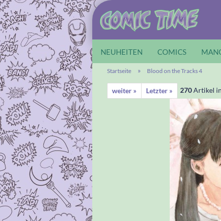
NEUHEITEN
COMICS
MAN
»
Startseite
Blood on the Tracks 4
270
Artikel i
weiter »
Letzter »