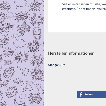
Seit er mitansehen musste, was
gefangen. Er hat nahezu vollst
Hersteller Informationen
Manga Cult
teilen