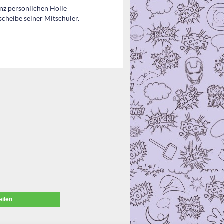
anz persönlichen Hölle
lscheibe seiner Mitschüler.
eilen