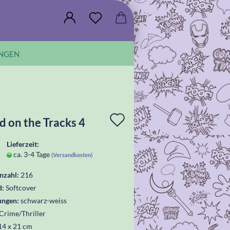
NGEN
In
d on the Tracks 4
die
Lieferzeit:
Wunschliste
ca. 3-4 Tage
(Versandkosten)
legen
nzahl:
216
d:
Softcover
ungen:
schwarz-weiss
Crime/Thriller
14 x 21 cm