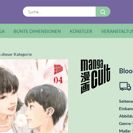
Suche...
GA
BUNTE DIMENSIONEN
KÜNSTLER
VERANSTALTU
n dieser Kategorie
Bloo
Seitena
Einban
Abbild
Genre:
Maße: