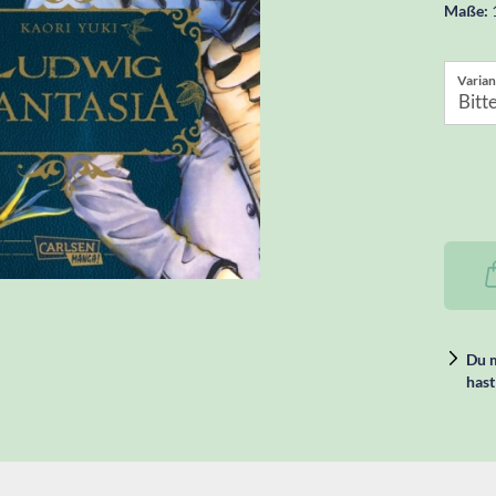
Maße:
Varian
Du m
hast