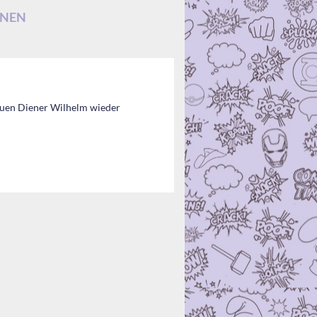
ONEN
euen Diener Wilhelm wieder