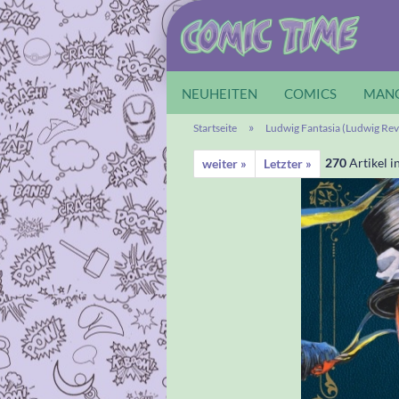
NEUHEITEN
COMICS
MAN
»
Startseite
Ludwig Fantasia (Ludwig Rev
270
Artikel i
weiter »
Letzter »