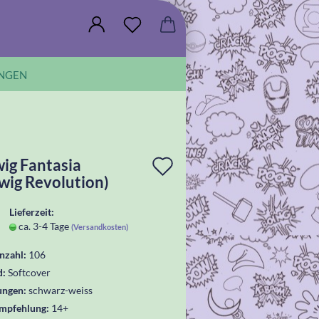
NGEN
In
ig Fantasia
wig Revolution)
die
Wunschliste
Lieferzeit:
ca. 3-4 Tage
(Versandkosten)
legen
nzahl:
106
d:
Softcover
ungen:
schwarz-weiss
empfehlung:
14+