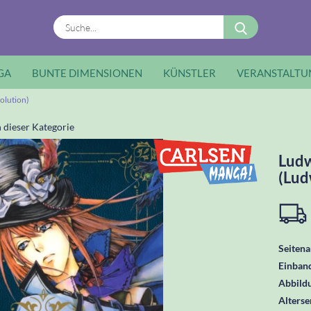
Suche...
GA
BUNTE DIMENSIONEN
KÜNSTLER
VERANSTALTU
olution)
n dieser Kategorie
Ludw
(Lud
Seitena
Einban
Abbild
Alters