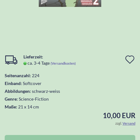
Lieferzeit:
I
ca. 3-4 Tage
(Versandkosten)
d
Seitenanzahl:
224
W
Einband:
Softcover
l
Abbildungen:
schwarz-weiss
Genre:
Science-Fiction
Maße:
21 x 14 cm
10,00 EUR
zzgl.
Versand