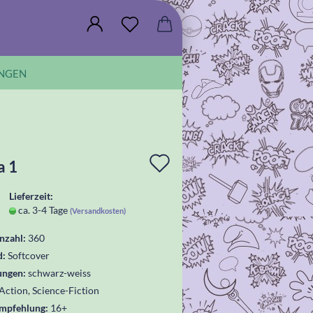
NGEN
In
a 1
die
Lieferzeit:
Wunschliste
ca. 3-4 Tage
(Versandkosten)
legen
nzahl:
360
d:
Softcover
ungen:
schwarz-weiss
Action, Science-Fiction
empfehlung:
16+