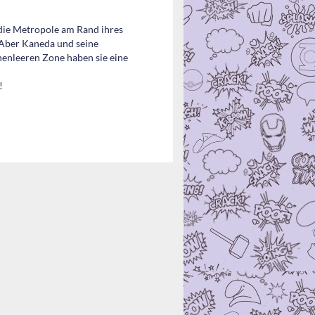
die Metropole am Rand ihres
. Aber Kaneda und seine
enleeren Zone haben sie eine
!