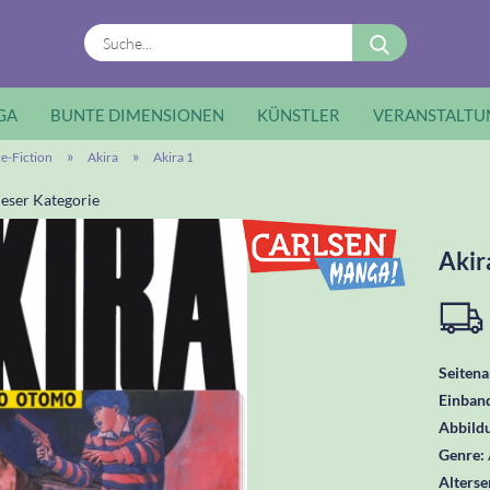
Suche...
GA
BUNTE DIMENSIONEN
KÜNSTLER
VERANSTALTU
»
»
ce-Fiction
Akira
Akira 1
ieser Kategorie
Akir
Seitena
Einban
Abbild
Genre:
Alters