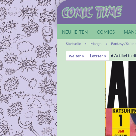
NEUHEITEN
COMICS
MAN
»
»
Startseite
Manga
Fantasy / Scien
6
Artikel in d
weiter »
Letzter »