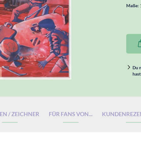
Maße:
Du m
hast
N / ZEICHNER
FÜR FANS VON...
KUNDENREZE