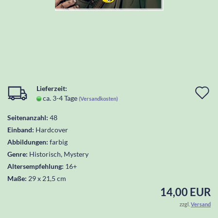
Lieferzeit:
I
ca. 3-4 Tage
(Versandkosten)
d
Seitenanzahl:
48
W
Einband:
Hardcover
l
Abbildungen:
farbig
Genre:
Historisch, Mystery
Altersempfehlung:
16+
Maße:
29 x 21,5 cm
14,00 EUR
zzgl.
Versand