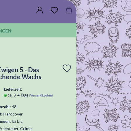
NGEN
In
Ewigen 5 - Das
chende Wachs
die
Wunschliste
Lieferzeit:
ca. 3-4 Tage
(Versandkosten)
legen
nzahl:
48
d:
Hardcover
ungen:
farbig
Abenteuer, Crime