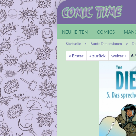
NEUHEITEN
COMICS
MAN
»
»
Startseite
Bunte Dimensionen
Di
6
A
« Erster
« zurück
weiter »