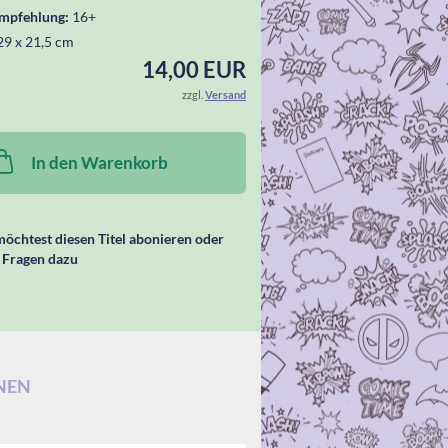
empfehlung:
16+
29 x 21,5 cm
14,00 EUR
zzgl.
Versand
In den Warenkorb
öchtest diesen Titel abonieren oder
 Fragen dazu
NEN