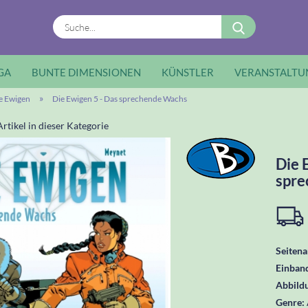
Suche...
GA
BUNTE DIMENSIONEN
KÜNSTLER
VERANSTALTU
»
e Ewigen
Die Ewigen 5 - Das sprechende Wachs
rtikel in dieser Kategorie
Die 
spre
Seitena
Einban
Abbild
Genre: