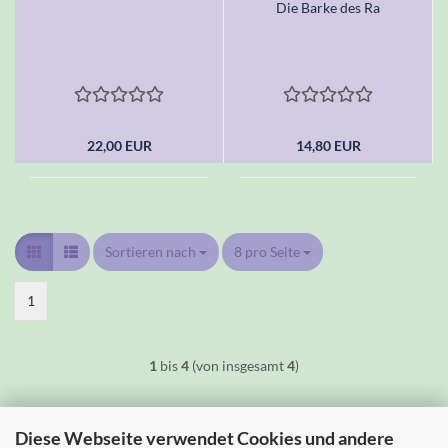
Die Barke des Ra
22,00 EUR
14,80 EUR
Sortieren nach
Sortieren nach
8 pro Seite
pro Seite
1
1
bis
4
(von insgesamt
4
)
Diese Webseite verwendet Cookies und andere