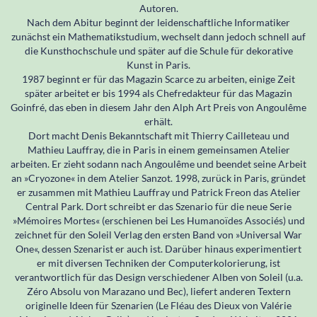
Autoren.
Nach dem Abitur beginnt der leidenschaftliche Informatiker
zunächst ein Mathematikstudium, wechselt dann jedoch schnell auf
die Kunsthochschule und später auf die Schule für dekorative
Kunst in Paris.
1987 beginnt er für das Magazin Scarce zu arbeiten, einige Zeit
später arbeitet er bis 1994 als Chefredakteur für das Magazin
Goinfré, das eben in diesem Jahr den Alph Art Preis von Angoulême
erhält.
Dort macht Denis Bekanntschaft mit Thierry Cailleteau und
Mathieu Lauffray, die in Paris in einem gemeinsamen Atelier
arbeiten. Er zieht sodann nach Angoulême und beendet seine Arbeit
an »Cryozone« in dem Atelier Sanzot. 1998, zurück in Paris, gründet
er zusammen mit Mathieu Lauffray und Patrick Freon das Atelier
Central Park. Dort schreibt er das Szenario für die neue Serie
»Mémoires Mortes« (erschienen bei Les Humanoïdes Associés) und
zeichnet für den Soleil Verlag den ersten Band von »Universal War
One«, dessen Szenarist er auch ist. Darüber hinaus experimentiert
er mit diversen Techniken der Computerkolorierung, ist
verantwortlich für das Design verschiedener Alben von Soleil (u.a.
Zéro Absolu von Marazano und Bec), liefert anderen Textern
originelle Ideen für Szenarien (Le Fléau des Dieux von Valérie