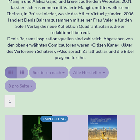
Mangin und Aleksa Gajic) und kreiert außerdem Websites. 2001
lässt er sich zusammen mit Valérie Mangin, mittlerweile seine
Ehefrau, in Brüssel nieder, wo sie das Atlier Virtuel gründen. 2006
lanciert Denis Bajram zusammen mit seiner Frau Valérie für den
Soleil Verlag die neue Kollektion Quadrant Solaire, die er
redaktionell betreut.
Denis Bajrams Inspirationsquellen sind zahlreich. Abgesehen von
den oben erwähnten Comicautoren waren »Citizen Kane«, »Jäger
des Verlorenen Schatzes«, »Also sprach Zarathustra« und die Bibel
prägend für ihn.
Sortieren nach
Sortieren nach
Alle Hersteller
pro Seite
8 pro Seite
pro Seite
1
EMPFEHLUNG