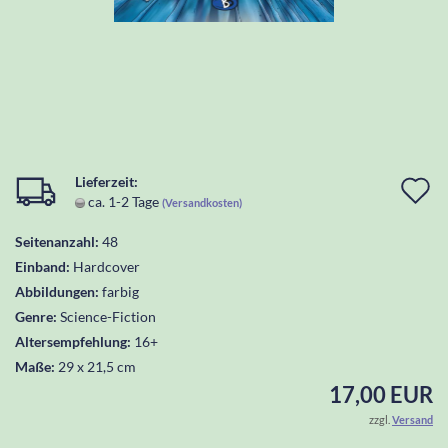
Lieferzeit:
I
ca. 1-2 Tage
(Versandkosten)
d
Seitenanzahl:
48
W
Einband:
Hardcover
l
Abbildungen:
farbig
Genre:
Science-Fiction
Altersempfehlung:
16+
Maße:
29 x 21,5 cm
17,00 EUR
zzgl.
Versand